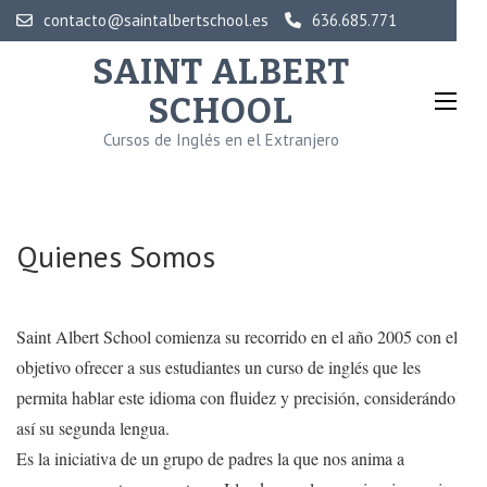
Saltar
contacto@saintalbertschool.es
636.685.771
al
SAINT ALBERT
contenido
SCHOOL
(presiona
la
Cursos de Inglés en el Extranjero
tecla
Intro)
Quienes Somos
Saint Albert School comienza su recorrido en el año 2005 con el
objetivo ofrecer a sus estudiantes un curso de inglés que les
permita hablar este idioma con fluidez y precisión, considerándolo
así su segunda lengua.
Es la iniciativa de un grupo de padres la que nos anima a