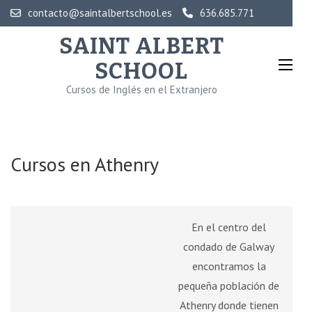
Saltar
contacto@saintalbertschool.es
636.685.771
al
SAINT ALBERT
contenido
SCHOOL
(presiona
la
Cursos de Inglés en el Extranjero
tecla
Intro)
Cursos en Athenry
En el centro del
condado de Galway
encontramos la
pequeña población de
Athenry donde tienen