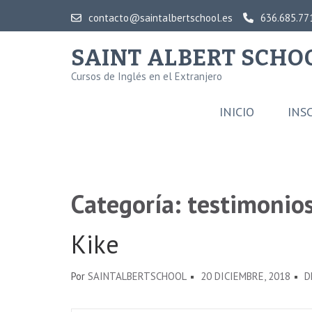
Saltar
contacto@saintalbertschool.es
636.685.77
al
contenido
SAINT ALBERT SCHO
(presiona
Cursos de Inglés en el Extranjero
la
tecla
INICIO
INS
Intro)
Categoría:
testimonio
Kike
Por
SAINTALBERTSCHOOL
20 DICIEMBRE, 2018
D